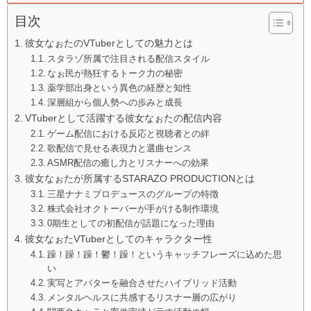
目次
彼女なぉたのVTuberとしての魅力とは
スタラゾ所属で注目される配信スタイル
なぉ民が熱狂するトーク力の秘密
薬学部出身という異色の経歴と知性
深層組から個人勢への歩みと成長
VTuberとして活躍する彼女なぉたの配信内容
ゲーム配信における反応と視聴者との絆
歌配信で見せる表現力と選曲センス
ASMR配信の癒し力とリスナーへの効果
彼女なぉたが所属するSTARAZO PRODUCTIONとは
三星ナナミプロデュースのグループの特徴
株式会社オクトーバーが手がける制作環境
0期生としての初配信が話題になった理由
彼女なぉたVTuberとしてのキャラクター性
躁！躁！躁！鬱！躁！というキャッチフレーズに込めた思
い
実写とアバターを融合させたハイブリッド活動
メンタルヘルスに共感するリスナー層の広がり