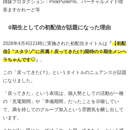
姉妹プロダクション：PinkPunkPro、バーチャルメイド喫
茶ますかれーど等
0期生としての初配信が話題になった理由
2026年4月4日21時に実施された初配信タイトルは
「
【初配
信】"スタラゾ"に所属！戻ってきた(？)期待の０期生メンヘ
ラちゃんです♡
」
。
この「戻ってきた(？)」というタイトルのニュアンスが話題
になりました。
「戻ってきた」という表現は、個人勢としての活動が一種
の「充電期間」や「準備期間」だったことを示唆してい
て、満を持してのグループ加入という雰囲気を醸し出して
います。