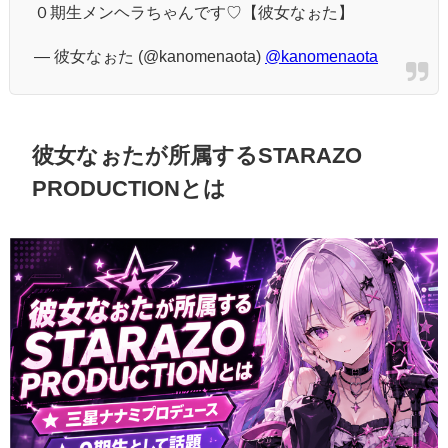
０期生メンヘラちゃんです♡【彼女なぉた】
— 彼女なぉた (@kanomenaota)
@kanomenaota
彼女なぉたが所属するSTARAZO
PRODUCTIONとは