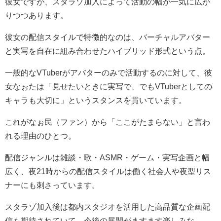
彼女ですが、スタラゾ加入によって活動の幅が一気に広が
りつつあります。
彼女の配信スタイルで特徴的なのは、
バーチャルアバター
と実写を自在に組み合わせたハイブリッド形式
という点。
一般的なVTuberがアバターのみで活動するのに対して、彼
女なぉたは「見せたいときに実写で、でもVTuberとしての
キャラも大切に」というスタンスを貫いています。
これがなぉ民（ファン）から「ここがたまらない」と言わ
れる理由のひとつ。
配信ジャンルは雑談・歌・ASMR・ゲーム・実写企画と幅
広く、夜21時からの配信スタイルは働く社会人や夜型リス
ナーにも刺さっています。
スタラゾ加入後は都内スタジオを活用した高品質な企画配
信も期待されていて、今後の展開がますます楽しみな