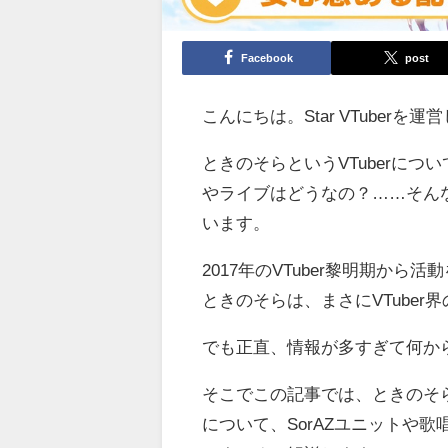
Facebook
post
こんにちは。Star VTuber
ときのそらというVTuberに
やライブはどうなの？……そん
います。
2017年のVTuber黎明期か
ときのそらは、まさにVTuber
でも正直、情報が多すぎて何か
そこでこの記事では、ときのそ
について、SorAZユニットや