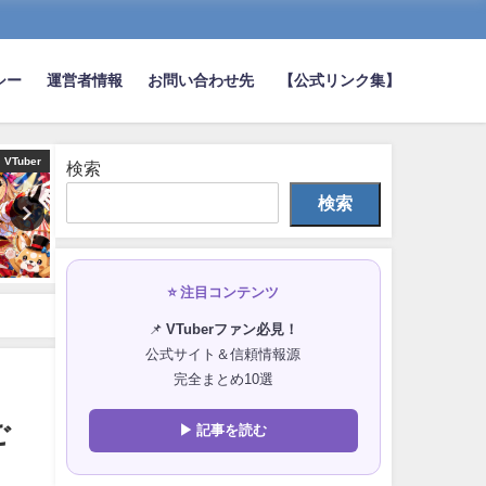
シー
運営者情報
お問い合わせ先
【公式リンク集】
VTuber
VTuber
検索
検索
⭐ 注目コンテンツ
📌
VTuberファン必見！
公式サイト＆信頼情報源
完全まとめ10選
ご
▶ 記事を読む