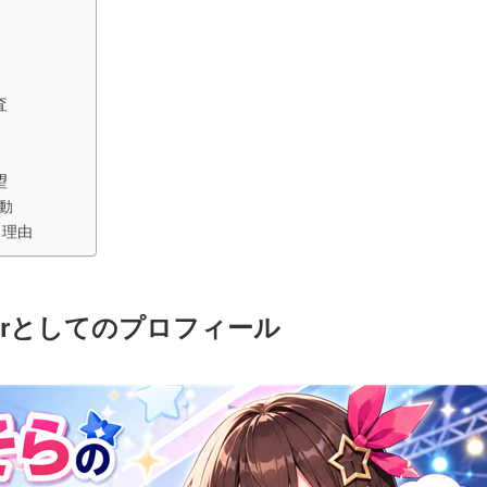
査
望
動
る理由
erとしてのプロフィール