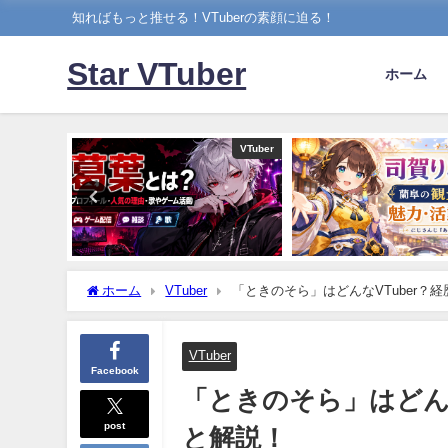
知ればもっと推せる！VTuberの素顔に迫る！
Star VTuber
ホーム
VTuber
VTuber
ホーム
VTuber
「ときのそら」はどんなVTuber？
VTuber
Facebook
「ときのそら」はどんな
post
と解説！