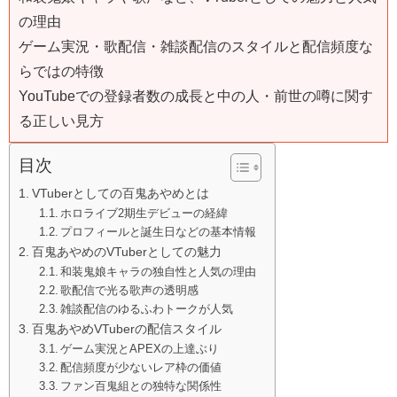
の理由
ゲーム実況・歌配信・雑談配信のスタイルと配信頻度な
らではの特徴
YouTubeでの登録者数の成長と中の人・前世の噂に関す
る正しい見方
目次
VTuberとしての百鬼あやめとは
ホロライブ2期生デビューの経緯
プロフィールと誕生日などの基本情報
百鬼あやめのVTuberとしての魅力
和装鬼娘キャラの独自性と人気の理由
歌配信で光る歌声の透明感
雑談配信のゆるふわトークが人気
百鬼あやめVTuberの配信スタイル
ゲーム実況とAPEXの上達ぶり
配信頻度が少ないレア枠の価値
ファン百鬼組との独特な関係性