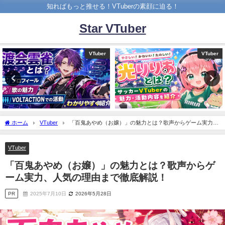
知ればもっと推せる！VTuberの素顔に迫る！
Star VTuber
VTuber
VTuber
ホーム
VTuber
「百鬼あやめ（お嬢）」の魅力とは？歌声からゲーム実力、
人気の理由まで徹底解説！
VTuber
「百鬼あやめ（お嬢）」の魅力とは？歌声からゲ
ーム実力、人気の理由まで徹底解説！
PR
2025年7月10日
2026年5月28日