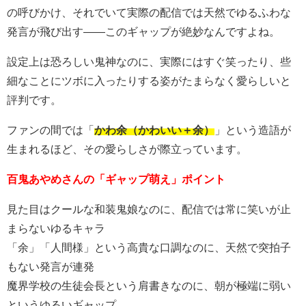
の呼びかけ、それでいて実際の配信では天然でゆるふわな
発言が飛び出す——このギャップが絶妙なんですよね。
設定上は恐ろしい鬼神なのに、実際にはすぐ笑ったり、些
細なことにツボに入ったりする姿がたまらなく愛らしいと
評判です。
ファンの間では「
かわ余（かわいい＋余）
」という造語が
生まれるほど、その愛らしさが際立っています。
百鬼あやめさんの「ギャップ萌え」ポイント
見た目はクールな和装鬼娘なのに、配信では常に笑いが止
まらないゆるキャラ
「余」「人間様」という高貴な口調なのに、天然で突拍子
もない発言が連発
魔界学校の生徒会長という肩書きなのに、朝が極端に弱い
というゆるいギャップ