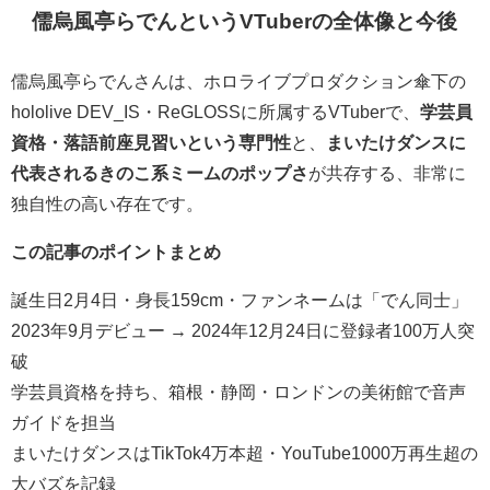
儒烏風亭らでんというVTuberの全体像と今後
儒烏風亭らでんさんは、ホロライブプロダクション傘下の
hololive DEV_IS・ReGLOSSに所属するVTuberで、
学芸員
資格・落語前座見習いという専門性
と、
まいたけダンスに
代表されるきのこ系ミームのポップさ
が共存する、非常に
独自性の高い存在です。
この記事のポイントまとめ
誕生日2月4日・身長159cm・ファンネームは「でん同士」
2023年9月デビュー → 2024年12月24日に登録者100万人突
破
学芸員資格を持ち、箱根・静岡・ロンドンの美術館で音声
ガイドを担当
まいたけダンスはTikTok4万本超・YouTube1000万再生超の
大バズを記録