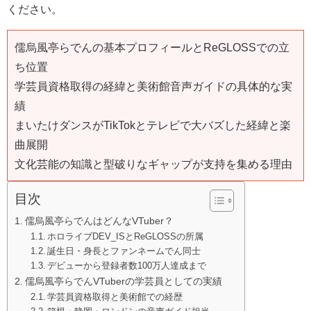
ください。
儒烏風亭らでんの基本プロフィールとReGLOSSでの立
ち位置
学芸員資格取得の経緯と美術館音声ガイドの具体的な実
績
まいたけダンスがTikTokとテレビで大バズした経緯と楽
曲展開
文化芸能の知識と型破りなギャップが支持を集める理由
目次
儒烏風亭らでんはどんなVTuber？
ホロライブDEV_ISとReGLOSSの所属
誕生日・身長とファンネームでん同士
デビューから登録者数100万人達成まで
儒烏風亭らでんVTuberの学芸員としての実績
学芸員資格取得と美術館での経歴