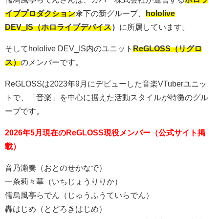
イブプロダクション
傘下の新グループ、
hololive
DEV_IS（ホロライブデバイス
）
に所属しています。
そしてhololive DEV_IS内のユニット
ReGLOSS（リグロ
ス）
のメンバーです。
ReGLOSSは2023年9月にデビューした音楽VTuberユニッ
トで、「音楽」を中心に据えた活動スタイルが特徴のグル
ープです。
2026年5月現在のReGLOSS現役メンバー（公式サイト掲
載）
音乃瀬奏（おとのせかなで）
一条莉々華（いちじょうりりか）
儒烏風亭らでん（じゅうふうていらでん）
轟はじめ（とどろきはじめ）