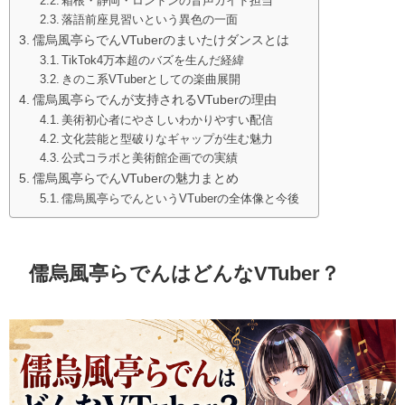
箱根・静岡・ロンドンの音声ガイド担当
落語前座見習いという異色の一面
儒烏風亭らでんVTuberのまいたけダンスとは
TikTok4万本超のバズを生んだ経緯
きのこ系VTuberとしての楽曲展開
儒烏風亭らでんが支持されるVTuberの理由
美術初心者にやさしいわかりやすい配信
文化芸能と型破りなギャップが生む魅力
公式コラボと美術館企画での実績
儒烏風亭らでんVTuberの魅力まとめ
儒烏風亭らでんというVTuberの全体像と今後
儒烏風亭らでんはどんなVTuber？