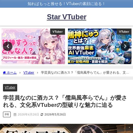
知ればもっと推せる！VTuberの素顔に迫る！
Star VTuber
VTuber
VTuber
ホーム
VTuber
学芸員なのに酒カス？「儒烏風亭らでん」が愛される、文化
系VTuberの型破りな魅力に迫る
VTuber
学芸員なのに酒カス？「儒烏風亭らでん」が愛さ
れる、文化系VTuberの型破りな魅力に迫る
PR
2026年4月26日
2026年5月26日