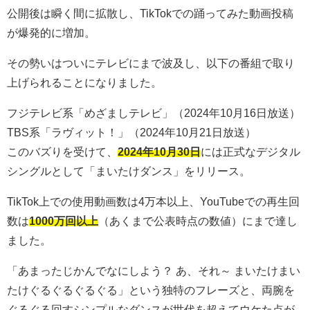
公開後は瞬く間に拡散し、TikTokでの踊ってみた動画投稿
が爆発的に増加。
その勢いはついにテレビにまで波及し、以下の番組で取り
上げられることになりました。
フジテレビ系「めざましテレビ」（2024年10月16日放送）
TBS系「ラヴィット！」（2024年10月21日放送）
このバズりを受けて、
2024年10月30日
には正式なデジタル
シングルとして「まいたけダンス」をリリース。
TikTok上での使用動画数は
4万本以上
、YouTubeでの再生回
数は
1000万回以上
（あくまで公表時点の数値）にまで達し
ました。
「あまったじかんでなにしよう？ あ、それ～ まいたけまい
たけぐるぐるぐるぐる」という独特のフレーズと、両腕を
ぐるぐる回すシンプルなダンスが世代を超えてウケた点が