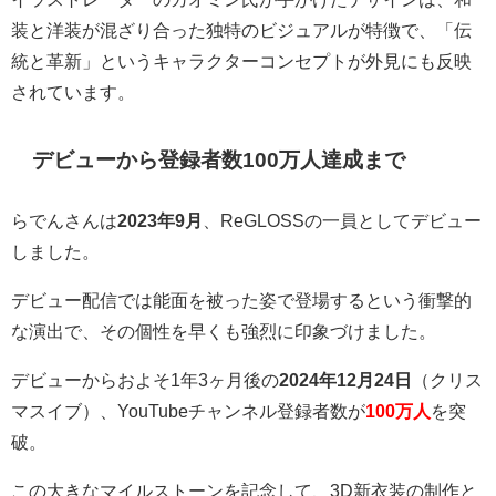
装と洋装が混ざり合った独特のビジュアルが特徴で、「伝
統と革新」というキャラクターコンセプトが外見にも反映
されています。
デビューから登録者数100万人達成まで
らでんさんは
2023年9月
、ReGLOSSの一員としてデビュー
しました。
デビュー配信では
能面を被った姿で登場
するという衝撃的
な演出で、その個性を早くも強烈に印象づけました。
デビューからおよそ1年3ヶ月後の
2024年12月24日
（クリス
マスイブ）、YouTubeチャンネル登録者数が
100万人
を突
破。
この大きなマイルストーンを記念して、3D新衣装の制作と